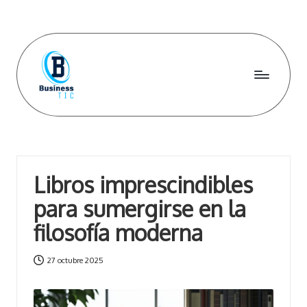
Saltar
al
contenido
B
u
s
i
Libros imprescindibles
n
para sumergirse en la
e
filosofía moderna
s
27 octubre 2025
s
ti