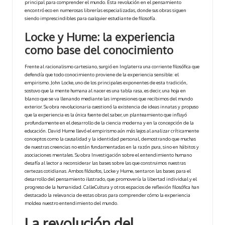
principal para comprender el mundo. Esta revolución en el pensamiento
encontró eco en numerosas librerías especializadas, donde sus obras siguen
siendo imprescindibles para cualquier estudiante de filosofía.
Locke y Hume: la experiencia
como base del conocimiento
Frente al racionalismo cartesiano, surgió en Inglaterra una corriente filosófica que
defendía que todo conocimiento proviene de la experiencia sensible: el
empirismo. John Locke, uno de los principales exponentes de esta tradición,
sostuvo que la mente humana al nacer es una tabla rasa, es decir, una hoja en
blanco que se va llenando mediante las impresiones que recibimos del mundo
exterior. Su obra revolucionaria cuestionó la existencia de ideas innatas y propuso
que la experiencia es la única fuente del saber, un planteamiento que influyó
profundamente en el desarrollo de la ciencia moderna y en la concepción de la
educación. David Hume llevó el empirismo aún más lejos al analizar críticamente
conceptos como la causalidad y la identidad personal, demostrando que muchas
de nuestras creencias no están fundamentadas en la razón pura, sino en hábitos y
asociaciones mentales. Su obra Investigación sobre el entendimiento humano
desafía al lector a reconsiderar las bases sobre las que construimos nuestras
certezas cotidianas. Ambos filósofos, Locke y Hume, sentaron las bases para el
desarrollo del pensamiento ilustrado, que promovería la libertad individual y el
progreso de la humanidad.
CalleCultura
y otros espacios de reflexión filosófica han
destacado la relevancia de estas obras para comprender cómo la experiencia
moldea nuestro entendimiento del mundo.
La revolución del