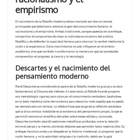
empirismo
El nacimiento de la filosofía moderna estuvo marcado por dos corrientes
principales que debatieron sobre el origen del conocimiento humano: el
racionalismo y el empirismo. Ambas tradiciones, aunque opuestas en su enfoque,
compartían el compromiso de situar al individuo en el centro del análisis
filosófico y de defender la capacidad humana para alcanzar la verdad mediante la
razón o la experiencia. Estos movimientos no solo influyeron en el ámbito
académico, sino que también transformaron la manera en que las sociedades
comprendían el progreso, la ciencia y la tecnología.
Descartes y el nacimiento del
pensamiento moderno
René Descartes es considerado el padre de la filosofía moderna gracias a su obra
fundamental, el Discurso del método. En este texto, el filósofo francés propone
una metodología rigurosa para alcanzar el conocimiento verdadero, basándose
en la duda metódica como herramienta para descartar todo aquello que no pueda
ser demostrado con certeza. La célebre frase que surge de su reflexión establece
que la única certeza indudable es la existencia del pensamiento propio, lo que le
permitió reconstruir el edificio del saber sobre bases sólidas y racionales.
Descartes también abordó cuestiones metafísicas profundas, como la relación
entre el cuerpo y la mente, abriendo debates que persisten hasta nuestros días. Su
enfoque marcó un antes y un después en la historia intelectual, al proponer que la
razón humana, y no la autoridad religiosa o la tradición, debía ser la guía