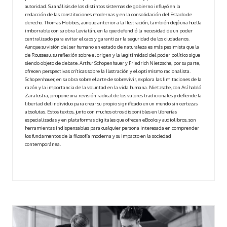
autoridad. Su análisis de los distintos sistemas de gobierno influyó en la
redacción de las constituciones modernas y en la consolidación del Estado de
derecho. Thomas Hobbes, aunque anterior a la Ilustración, también dejó una huella
imborrable con su obra Leviatán, en la que defendió la necesidad de un poder
centralizado para evitar el caos y garantizar la seguridad de los ciudadanos.
Aunque su visión del ser humano en estado de naturaleza es más pesimista que la
de Rousseau, su reflexión sobre el origen y la legitimidad del poder político sigue
siendo objeto de debate. Arthur Schopenhauer y Friedrich Nietzsche, por su parte,
ofrecen perspectivas críticas sobre la Ilustración y el optimismo racionalista.
Schopenhauer, en su obra sobre el arte de sobrevivir, explora las limitaciones de la
razón y la importancia de la voluntad en la vida humana. Nietzsche, con Así habló
Zaratustra, propone una revisión radical de los valores tradicionales y defiende la
libertad del individuo para crear su propio significado en un mundo sin certezas
absolutas. Estos textos, junto con muchos otros disponibles en librerías
especializadas y en plataformas digitales que ofrecen eBooks y audiolibros, son
herramientas indispensables para cualquier persona interesada en comprender
los fundamentos de la filosofía moderna y su impacto en la sociedad
contemporánea.