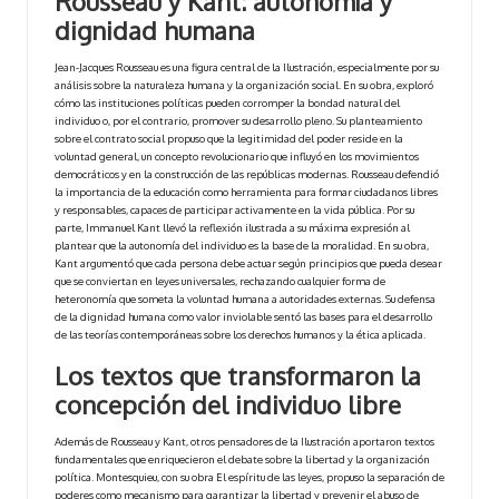
Rousseau y Kant: autonomía y
dignidad humana
Jean-Jacques Rousseau es una figura central de la Ilustración, especialmente por su
análisis sobre la naturaleza humana y la organización social. En su obra, exploró
cómo las instituciones políticas pueden corromper la bondad natural del
individuo o, por el contrario, promover su desarrollo pleno. Su planteamiento
sobre el contrato social propuso que la legitimidad del poder reside en la
voluntad general, un concepto revolucionario que influyó en los movimientos
democráticos y en la construcción de las repúblicas modernas. Rousseau defendió
la importancia de la educación como herramienta para formar ciudadanos libres
y responsables, capaces de participar activamente en la vida pública. Por su
parte, Immanuel Kant llevó la reflexión ilustrada a su máxima expresión al
plantear que la autonomía del individuo es la base de la moralidad. En su obra,
Kant argumentó que cada persona debe actuar según principios que pueda desear
que se conviertan en leyes universales, rechazando cualquier forma de
heteronomía que someta la voluntad humana a autoridades externas. Su defensa
de la dignidad humana como valor inviolable sentó las bases para el desarrollo
de las teorías contemporáneas sobre los derechos humanos y la ética aplicada.
Los textos que transformaron la
concepción del individuo libre
Además de Rousseau y Kant, otros pensadores de la Ilustración aportaron textos
fundamentales que enriquecieron el debate sobre la libertad y la organización
política. Montesquieu, con su obra El espíritu de las leyes, propuso la separación de
poderes como mecanismo para garantizar la libertad y prevenir el abuso de