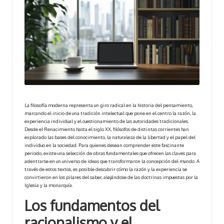
c
La filosofía moderna representa un giro radical en la historia del pensamiento,
marcando el inicio de una tradición intelectual que pone en el centro la razón, la
experiencia individual y el cuestionamiento de las autoridades tradicionales.
Desde el Renacimiento hasta el siglo XX, filósofos de distintas corrientes han
explorado las bases del conocimiento, la naturaleza de la libertad y el papel del
individuo en la sociedad. Para quienes desean comprender este fascinante
periodo, existe una selección de obras fundamentales que ofrecen las claves para
adentrarse en un universo de ideas que transformaron la concepción del mundo. A
través de estos textos, es posible descubrir cómo la razón y la experiencia se
convirtieron en los pilares del saber, alejándose de las doctrinas impuestas por la
Iglesia y la monarquía.
Los fundamentos del
racionalismo y el